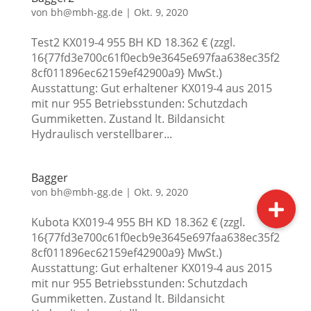
von
bh@mbh-gg.de
|
Okt. 9, 2020
Test2 KX019-4 955 BH KD 18.362 € (zzgl.
16{77fd3e700c61f0ecb9e3645e697faa638ec35f2
8cf011896ec62159ef42900a9} MwSt.)
Ausstattung: Gut erhaltener KX019-4 aus 2015
mit nur 955 Betriebsstunden: Schutzdach
Gummiketten. Zustand lt. Bildansicht
Hydraulisch verstellbarer...
Bagger
von
bh@mbh-gg.de
|
Okt. 9, 2020
Kubota KX019-4 955 BH KD 18.362 € (zzgl.
16{77fd3e700c61f0ecb9e3645e697faa638ec35f2
8cf011896ec62159ef42900a9} MwSt.)
Ausstattung: Gut erhaltener KX019-4 aus 2015
mit nur 955 Betriebsstunden: Schutzdach
Gummiketten. Zustand lt. Bildansicht