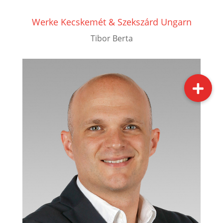
Werke Kecskemét &
Szekszárd
Ungarn
Tibor Berta